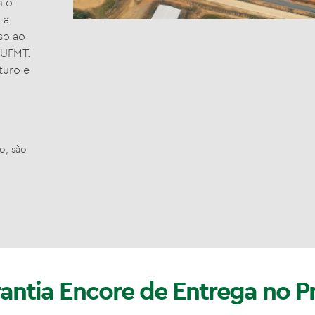
m o
 a
so ao
 UFMT.
turo e
o, são
antia Encore de Entrega no P