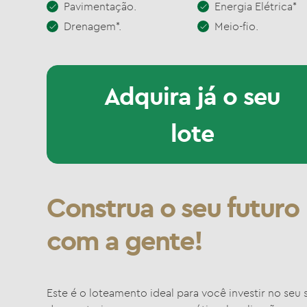
Pavimentação.
Energia Elétrica*
Drenagem*.
Meio-fio.
Adquira já o seu
lote
Construa o seu futuro
com a gente!
Este é o loteamento ideal para você investir no seu